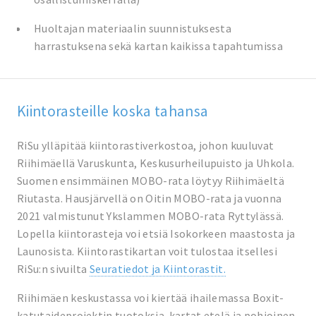
Huoltajan materiaalin suunnistuksesta
harrastuksena sekä kartan kaikissa tapahtumissa
Kiintorasteille koska tahansa
RiSu ylläpitää kiintorastiverkostoa, johon kuuluvat
Riihimäellä Varuskunta, Keskusurheilupuisto ja Uhkola.
Suomen ensimmäinen MOBO-rata löytyy Riihimäeltä
Riutasta. Hausjärvellä on Oitin MOBO-rata ja vuonna
2021 valmistunut Ykslammen MOBO-rata Ryttylässä.
Lopella kiintorasteja voi etsiä Isokorkeen maastosta ja
Launosista. Kiintorastikartan voit tulostaa itsellesi
RiSu:n sivuilta
Seuratiedot ja Kiintorastit.
Riihimäen keskustassa voi kiertää ihailemassa Boxit-
katutaideprojektin tuotoksia. kartat etelä ja pohjoinen