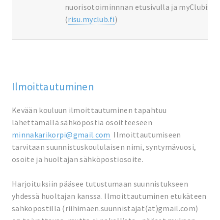
nuorisotoiminnnan etusivulla ja myClubissa
(
risu.myclub.fi
)
Ilmoittautuminen
Kevään kouluun ilmoittautuminen tapahtuu
lähettämällä sähköpostia osoitteeseen
minnakarikorpi@gmail.com
Ilmoittautumiseen
tarvitaan suunnistuskoululaisen nimi, syntymävuosi,
osoite ja huoltajan sähköpostiosoite.
Harjoituksiin pääsee tutustumaan suunnistukseen
yhdessä huoltajan kanssa. Ilmoittautuminen etukäteen
sähköpostilla (riihimaen.suunnistajat(at)gmail.com)