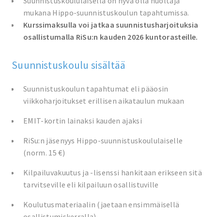
Suunnistuskoululaisella on hyvä olla huoltaja
mukana Hippo-suunnistuskoulun tapahtumissa.
Kurssimaksulla voi jatkaa suunnistusharjoituksia
osallistumalla RiSu:n kauden 2026 kuntorasteille.
Suunnistuskoulu sisältää
Suunnistuskoulun tapahtumat eli pääosin
viikkoharjoitukset erillisen aikataulun mukaan
EMIT-kortin lainaksi kauden ajaksi
RiSu:n jäsenyys Hippo-suunnistuskoululaiselle
(norm. 15 €)
Kilpailuvakuutus ja -lisenssi hankitaan erikseen sitä
tarvitseville eli kilpailuun osallistuville
Koulutusmateriaalin (jaetaan ensimmäisellä
osallistumiskerralla)