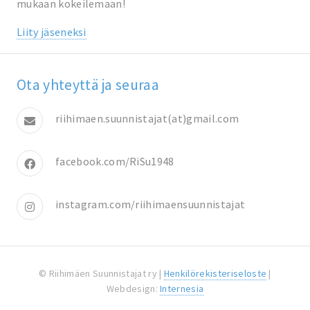
mukaan kokeilemaan!
Liity jäseneksi
Ota yhteyttä ja seuraa
riihimaen.suunnistajat(at)gmail.com
facebook.com/RiSu1948
instagram.com/riihimaensuunnistajat
© Riihimäen Suunnistajat ry |
Henkilörekisteriseloste
|
Webdesign:
Internesia