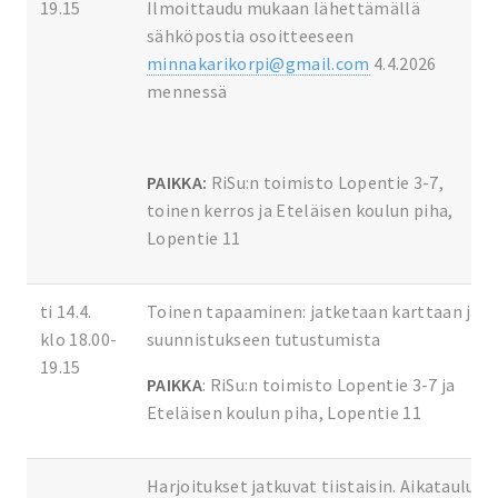
19.15
Ilmoittaudu mukaan lähettämällä
sähköpostia osoitteeseen
minnakarikorpi@gmail.com
4.4.2026
mennessä
PAIKKA:
RiSu:n toimisto Lopentie 3-7,
toinen kerros ja Eteläisen koulun piha,
Lopentie 11
ti 14.4.
Toinen tapaaminen: jatketaan karttaan ja
klo 18.00-
suunnistukseen tutustumista
19.15
PAIKKA
: RiSu:n toimisto Lopentie 3-7 ja
Eteläisen koulun piha, Lopentie 11
Harjoitukset jatkuvat tiistaisin. Aikataulu