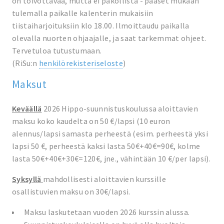
on toivottavaa, mutta ei pakollista - pääset mukaan
tulemalla paikalle kalenterin mukaisiin
tiistaiharjoituksiin klo 18.00. Ilmoittaudu paikalla
olevalla nuorten ohjaajalle, ja saat tarkemmat ohjeet.
Tervetuloa tutustumaan.
(RiSu:n
henkilörekisteriseloste
)
Maksut
Keväällä
2026 Hippo-suunnistuskoulussa aloittavien
maksu koko kaudelta on 50 €/lapsi (10 euron
alennus/lapsi samasta perheestä (esim. perheestä yksi
lapsi 50 €, perheestä kaksi lasta 50€+40€=90€, kolme
lasta 50€+40€+30€=120€, jne., vähintään 10 €/per lapsi).
Syksyllä
mahdollisesti aloittavien kurssille
osallistuvien maksu on 30€/lapsi.
Maksu laskutetaan vuoden 2026 kurssin alussa.