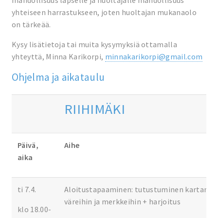
yhteiseen harrastukseen, joten huoltajan mukanaolo
on tärkeää.
Kysy lisätietoja tai muita kysymyksiä ottamalla
yhteyttä, Minna Karikorpi,
minnakarikorpi@gmail.com
Ohjelma ja aikataulu
RIIHIMÄKI
Päivä,
Aihe
aika
ti 7.4.
Aloitustapaaminen: tutustuminen kartan
väreihin ja merkkeihin + harjoitus
klo 18.00-